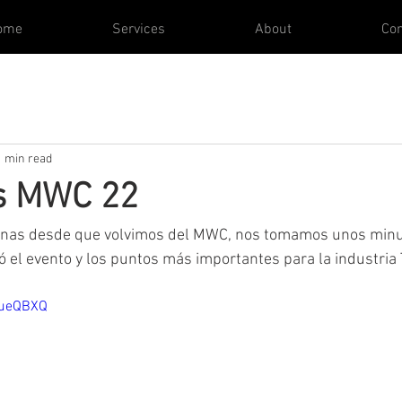
ome
Services
About
Con
1 min read
ts MWC 22
anas desde que volvimos del MWC, nos tomamos unos minu
ó el evento y los puntos más importantes para la industria 
rueQBXQ