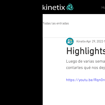
H
Todas las entradas
Kinetix
Apr 29, 2022
Highligh
Luego de varias sem
contarles qué nos dej
https://youtu.be/Rqn0